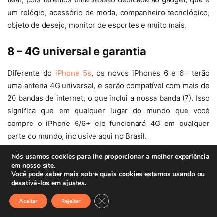
um relógio, acessório de moda, companheiro tecnológico,
objeto de desejo, monitor de esportes e muito mais.
8 – 4G universal e garantia
Diferente do
iPhone 5s
, os novos iPhones 6 e 6+ terão
uma antena 4G universal, e serão compatível com mais de
20 bandas de internet, o que inclui a nossa banda (7). Isso
significa que em qualquer lugar do mundo que você
compre o iPhone 6/6+ ele funcionará 4G em qualquer
parte do mundo, inclusive aqui no Brasil.
Nós usamos cookies para lhe proporcionar a melhor experiência
Se você já leu o
excelente artigo
do William Neves sobre
em nosso site.
comprar iPhone 5s nos EUA, viu que um dos empasses é
Você pode saber mais sobre quais cookies estamos usando ou
desativá-los em
ajustes
.
que o 4G não funcionar aqui, esse empasse nos novos
iPhones não existem mais. Isso é excelente não é?…. É,
Close GDPR Cookie Banner
Aceitar
Rejeitar
mas não é tudo.