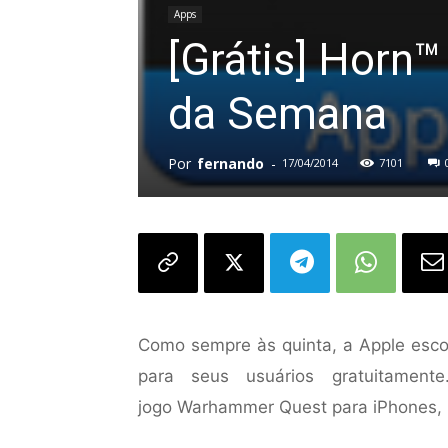
Apps
[Grátis] Horn™
da Semana
Por
fernando
-
17/04/2014
7101
Como sempre às quinta, a Apple escol
para seus usuários gratuitament
jogo Warhammer Quest para iPhones, 