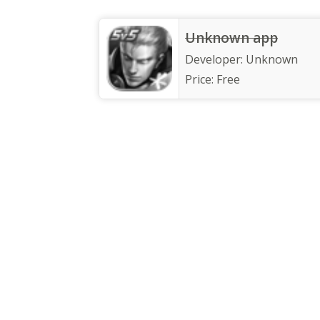
Unknown app
Developer:
Unknown
Price:
Free