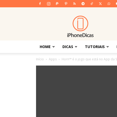
iPhoneDicas
HOME
DICAS
TUTORIAIS
Início
Apps
Horn™ é o jogo que está no App da