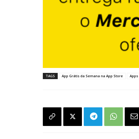
TAGS
App Grátis da Semana na App Store
Apps 