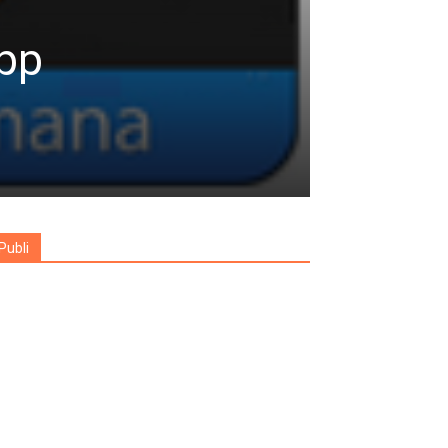
App
Publi