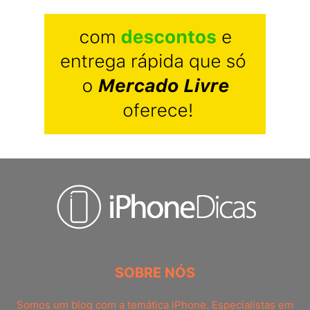
SOBRE NÓS
Somos um blog com a temática iPhone. Especialistas em