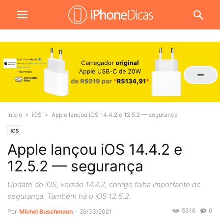
Início
iOS
Apple lançou iOS 14.4.2 e 12.5.2 — segurança
iOS
Apple lançou iOS 14.4.2 e
12.5.2 — segurança
Update do iOS, versão 14.4.2, corrige falha importante de
segurança. Também há o iOS 12.5.2.
5316
0
Por
Michel Buschmann
-
26/03/2021