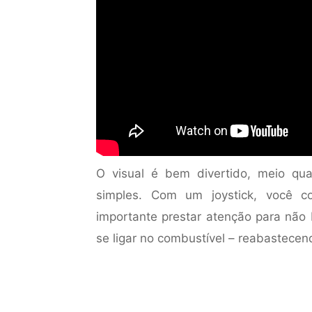
O visual é bem divertido, meio qu
simples. Com um joystick, você c
importante prestar atenção para não 
se ligar no combustível – reabastecen