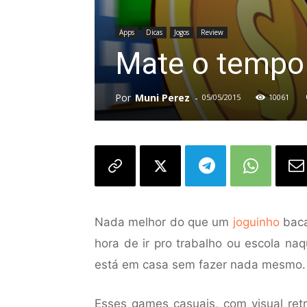
Apps
Dicas
Jogos
Review
Mate o tempo
Por
Muni Perez
-
05/05/2015
10061
Nada melhor do que um
joguinho
bac
hora de ir pro trabalho ou escola na
está em casa sem fazer nada mesmo.
Esses games casuais, com visual retr