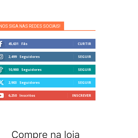
NOS SIGA NAS REDES SOCIAIS!
45,631
Fãs
CURTIR
2,499
Seguidores
SEGUIR
10,900
Seguidores
SEGUIR
2,903
Seguidores
SEGUIR
6,250
Inscritos
INSCREVER