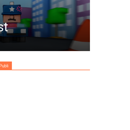
st
Publi