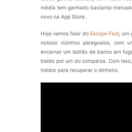
média tem ganhado bastante mercado
novo na App Store.
Hoje vamos falar do
Escape Fast
, um 
nossos vizinhos paraguaios, com 
encarnar um ladrão de banco em fuga
traído por um do comparsa. Com isso,
traidor para recuperar o dinheiro.