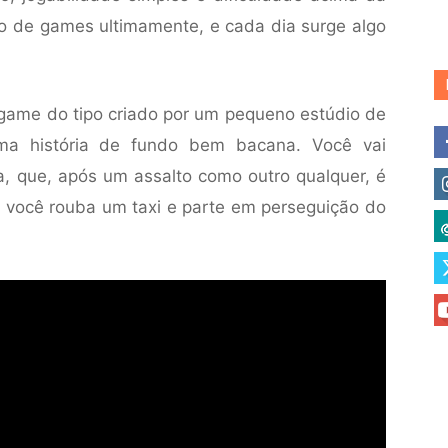
 de games ultimamente, e cada dia surge algo
game do tipo criado por um pequeno estúdio de
uma história de fundo bem bacana. Você vai
, que, após um assalto como outro qualquer, é
 você rouba um taxi e parte em perseguição do