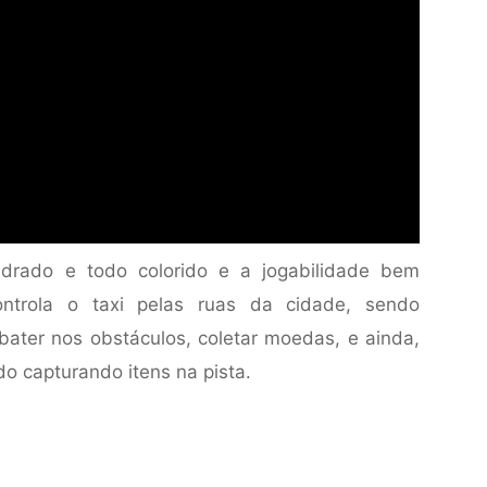
adrado e todo colorido e a jogabilidade bem
ontrola o taxi pelas ruas da cidade, sendo
bater nos obstáculos, coletar moedas, e ainda,
do capturando itens na pista.