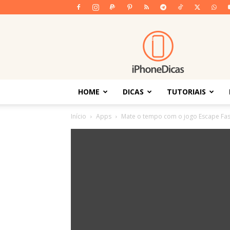
iPhoneDicas
HOME
DICAS
TUTORIAIS
Início
Apps
Mate o tempo com o jogo Escape Fas