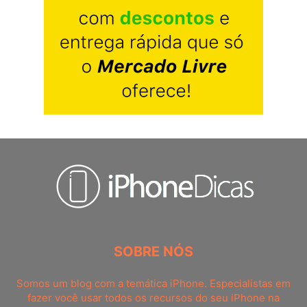
SOBRE NÓS
Somos um blog com a temática iPhone. Especialistas em
fazer você usar todos os recursos do seu iPhone na