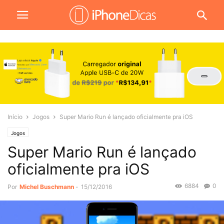
Início
Jogos
Super Mario Run é lançado oficialmente pra iOS
Jogos
Super Mario Run é lançado
oficialmente pra iOS
6884
0
Por
Michel Buschmann
-
15/12/2016