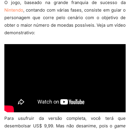
O jogo, baseado na grande franquia de sucesso da
Nintendo
, contando com várias fases, consiste em guiar o
personagem que corre pelo cenário com o objetivo de
obter o maior número de moedas possíveis. Veja um vídeo
demonstrativo:
Para usufruir da versão completa, você terá que
desembolsar US$ 9,99. Mas não desanime, pois o
game