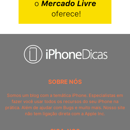
SOBRE NÓS
Somos um blog com a temática iPhone. Especialistas em
fazer você usar todos os recursos do seu iPhone na
prática. Além de ajudar com Bugs e muito mais. Nosso site
não tem ligação direta com a Apple Inc.