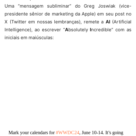
Uma “mensagem subliminar” do Greg Joswiak (vice-
presidente sênior de marketing da Apple) em seu post no
X (Twitter em nossas lembranças), remete a
AI
(Artificial
Intelligence), ao escrever “
A
bsolutely
I
ncredible” com as
iniciais em maiúsculas:
Mark your calendars for
#WWDC24
, June 10-14. It’s going