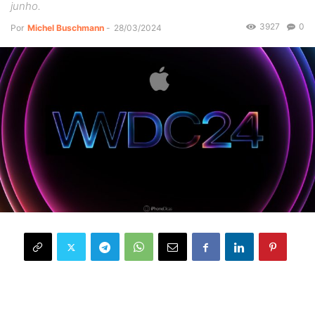
junho.
3927
0
Por
Michel Buschmann
-
28/03/2024