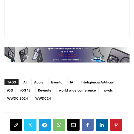
TAGS
AI
Apple
Evento
IA
Inteligência Artificial
iOS
iOS 18
Keynote
world wide conference
wwdc
WWDC 2024
WWDC24