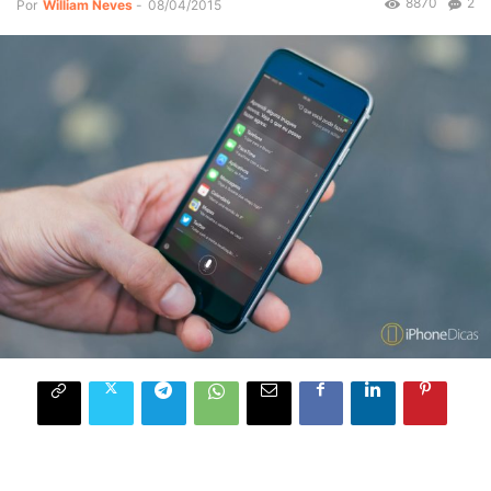
8870
2
Por
William Neves
-
08/04/2015