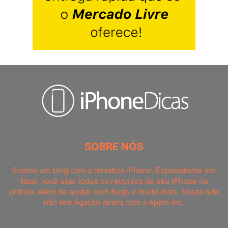
SOBRE NÓS
Somos um blog com a temática iPhone. Especialistas em
fazer você usar todos os recursos do seu iPhone na
prática. Além de ajudar com Bugs e muito mais. Nosso site
não tem ligação direta com a Apple Inc.