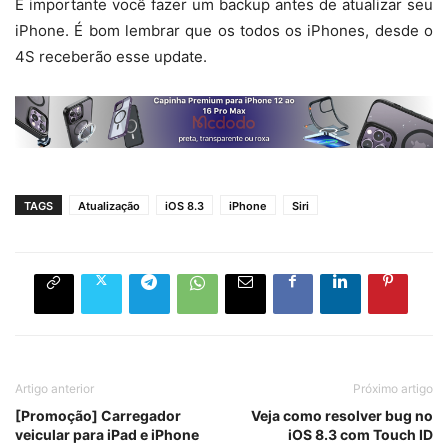
É importante você fazer um backup antes de atualizar seu
iPhone. É bom lembrar que os todos os iPhones, desde o
4S receberão esse update.
TAGS
Atualização
iOS 8.3
iPhone
Siri
Artigo anterior
Próximo artigo
[Promoção] Carregador
Veja como resolver bug no
veicular para iPad e iPhone
iOS 8.3 com Touch ID