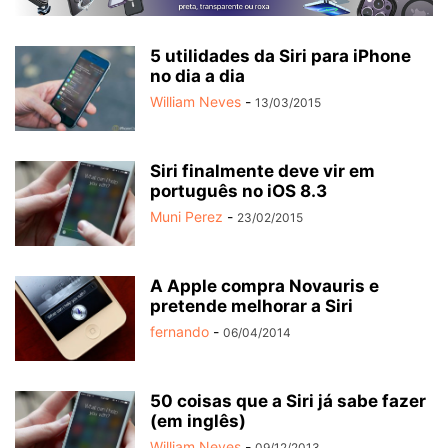
5 utilidades da Siri para iPhone
no dia a dia
William Neves
-
13/03/2015
Siri finalmente deve vir em
português no iOS 8.3
Muni Perez
-
23/02/2015
A Apple compra Novauris e
pretende melhorar a Siri
fernando
-
06/04/2014
50 coisas que a Siri já sabe fazer
(em inglês)
William Neves
-
09/12/2013