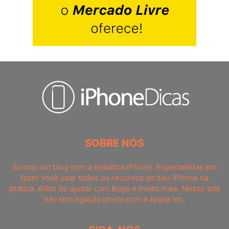
SOBRE NÓS
Somos um blog com a temática iPhone. Especialistas em
fazer você usar todos os recursos do seu iPhone na
prática. Além de ajudar com Bugs e muito mais. Nosso site
não tem ligação direta com a Apple Inc.