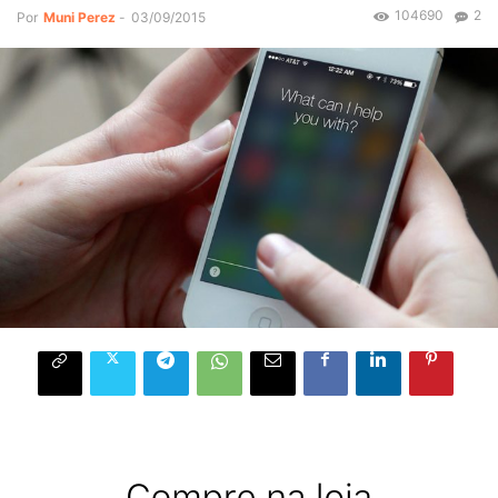
104690
2
Por
Muni Perez
-
03/09/2015