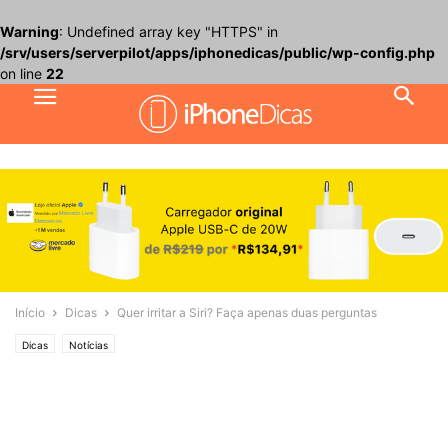
Warning
: Undefined array key "HTTPS" in
/srv/users/serverpilot/apps/iphonedicas/public/wp-config.php
on line
22
Início
Dicas
Quer irritar a Siri? Faça apenas duas perguntas
Dicas
Notícias