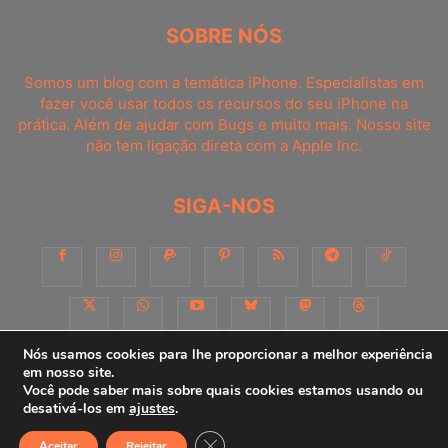
SOBRE NÓS
Somos um blog com a temática iPhone. Especialistas em
fazer você usar todos os recursos do seu iPhone na
prática. Além de ajudar com Bugs e muito mais. Nosso site
não tem ligação direta com a Apple Inc.
SIGA-NOS
Nós usamos cookies para lhe proporcionar a melhor experiência
em nosso site.
Você pode saber mais sobre quais cookies estamos usando ou
Sobre
Contato
Apoie-nos!
Consultoria
Anuncie
desativá-los em
ajustes
.
Close GDPR Cookie Banner
Aceitar
Rejeitar