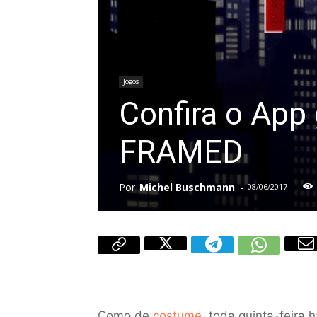
Jogos
Confira o App
FRAMED
Por
Michel Buschmann
-
08/06/2017
Como de
costume
, toda quinta-feira