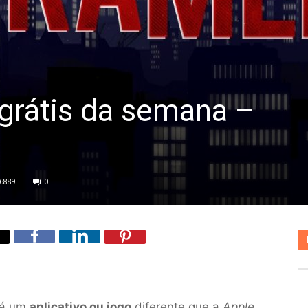
 grátis da semana –
6889
0
 há um
aplicativo ou jogo
diferente que a
Apple