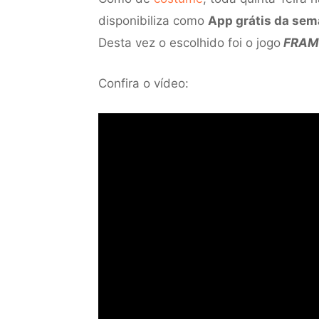
disponibiliza como
App grátis da se
Desta vez o escolhido foi o jogo
FRAM
Confira o vídeo: