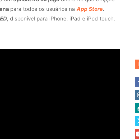
mana
para todos os usuários na
App Store
.
ED
, disponível para iPhone, iPad e iPod touch.