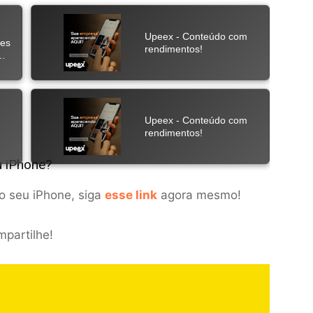
u iPhone?
no seu iPhone, siga
esse link
agora mesmo!
mpartilhe!