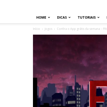
HOME
DICAS
TUTORIAIS
Início
Jogos
Confira o App grátis da semana – F