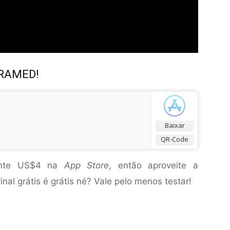
FRAMED!
Baixar
QR-Code
mente US$4 na
App Store
, então aproveite a
nal grátis é grátis né? Vale pelo menos testar!