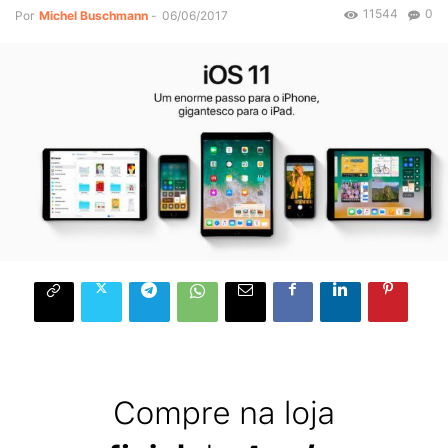
11544
0
Por
Michel Buschmann
-
06/06/2017