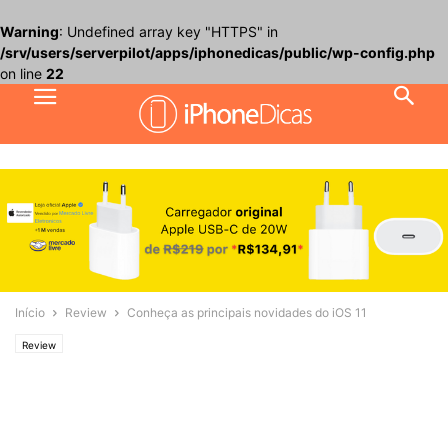
Warning
: Undefined array key "HTTPS" in
/srv/users/serverpilot/apps/iphonedicas/public/wp-config.php
on line
22
Início
Review
Conheça as principais novidades do iOS 11
Review