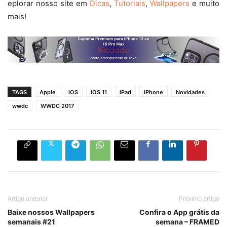
eplorar nosso site em
Dicas
,
Tutoriais
,
Wallpapers
e muito
mais!
TAGS
Apple
iOS
iOS 11
iPad
iPhone
Novidades
wwdc
WWDC 2017
Artigo anterior
Próximo artigo
Baixe nossos Wallpapers
Confira o App grátis da
semanais #21
semana – FRAMED