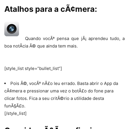
Atalhos para a cÃ¢mera:
Quando vocÃª pensa que jÃ¡ aprendeu tudo, a
boa notÃ­cia Ã© que ainda tem mais.
[style_list style=”bullet_list”]
Pois Ã©, vocÃª nÃ£o leu errado. Basta abrir o App da
cÃ¢mera e pressionar uma vez o botÃ£o do fone para
clicar fotos. Fica a seu critÃ©rio a utilidade desta
funÃ§Ã£o.
[/style_list]