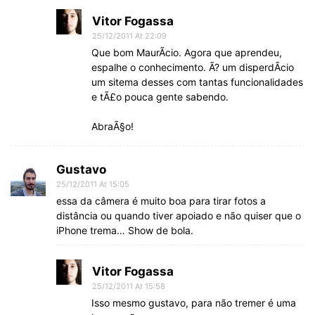
Vitor Fogassa
25/12/2011 At 22:09
Que bom MaurÃ­cio. Agora que aprendeu,
espalhe o conhecimento. Ã? um disperdÃ­cio
um sitema desses com tantas funcionalidades
e tÃ£o pouca gente sabendo.
AbraÃ§o!
Gustavo
25/12/2011 At 15:05
essa da câmera é muito boa para tirar fotos a
distância ou quando tiver apoiado e não quiser que o
iPhone trema… Show de bola.
Vitor Fogassa
25/12/2011 At 15:58
Isso mesmo gustavo, para não tremer é uma