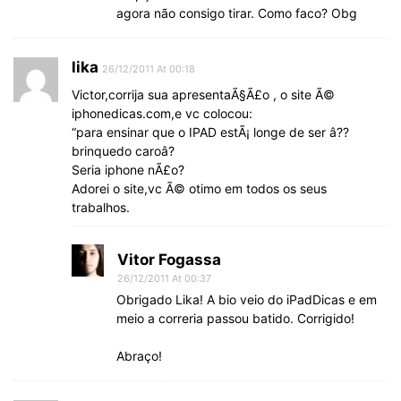
agora não consigo tirar. Como faco? Obg
lika
26/12/2011 At 00:18
Victor,corrija sua apresentaÃ§Ã£o , o site Ã©
iphonedicas.com,e vc colocou:
“para ensinar que o IPAD estÃ¡ longe de ser â??
brinquedo caroâ?
Seria iphone nÃ£o?
Adorei o site,vc Ã© otimo em todos os seus
trabalhos.
Vitor Fogassa
26/12/2011 At 00:37
Obrigado Lika! A bio veio do iPadDicas e em
meio a correria passou batido. Corrigido!
Abraço!