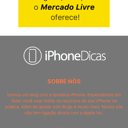
SOBRE NÓS
Somos um blog com a temática iPhone. Especialistas em
fazer você usar todos os recursos do seu iPhone na
prática. Além de ajudar com Bugs e muito mais. Nosso site
não tem ligação direta com a Apple Inc.