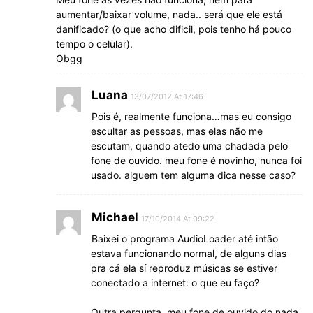
aumentar/baixar volume, nada.. será que ele está
danificado? (o que acho dificil, pois tenho há pouco
tempo o celular).
Obgg
Luana
13/07/2012 At 17:46
Pois é, realmente funciona…mas eu consigo
escultar as pessoas, mas elas não me
escutam, quando atedo uma chadada pelo
fone de ouvido. meu fone é novinho, nunca foi
usado. alguem tem alguma dica nesse caso?
Michael
17/10/2014 At 09:22
Baixei o programa AudioLoader até intão
estava funcionando normal, de alguns dias
pra cá ela sí reproduz músicas se estiver
conectado a internet: o que eu faço?
Outra pergunta, meu fone de ouvido do nada