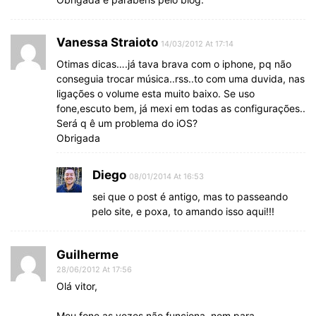
Vanessa Straioto
14/03/2012 At 17:14
Otimas dicas….já tava brava com o iphone, pq não
conseguia trocar música..rss..to com uma duvida, nas
ligações o volume esta muito baixo. Se uso
fone,escuto bem, já mexi em todas as configurações..
Será q ê um problema do iOS?
Obrigada
Diego
08/01/2014 At 16:53
sei que o post é antigo, mas to passeando
pelo site, e poxa, to amando isso aqui!!!
Guilherme
28/06/2012 At 17:56
Olá vitor,
Meu fone as vezes não funciona, nem para