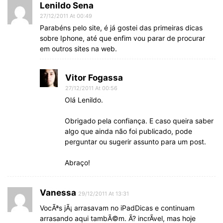
Lenildo Sena
27/12/2011 At 00:49
Parabéns pelo site, é já gostei das primeiras dicas
sobre Iphone, até que enfim vou parar de procurar
em outros sites na web.
Vitor Fogassa
27/12/2011 At 00:56
Olá Lenildo.
Obrigado pela confiança. E caso queira saber
algo que ainda não foi publicado, pode
perguntar ou sugerir assunto para um post.
Abraço!
Vanessa
29/12/2011 At 13:31
VocÃªs jÃ¡ arrasavam no iPadDicas e continuam
arrasando aqui tambÃ©m. Ã? incrÃ­vel, mas hoje