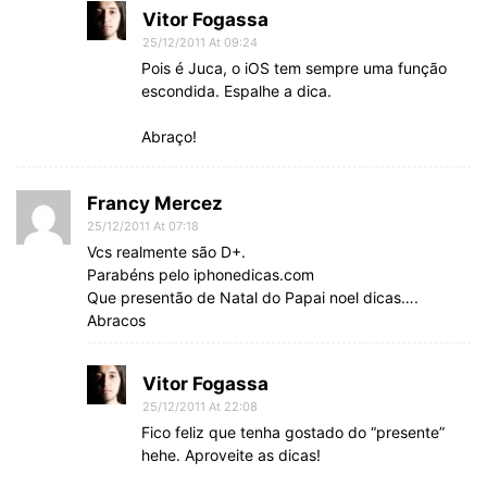
Vitor Fogassa
25/12/2011 At 09:24
Pois é Juca, o iOS tem sempre uma função
escondida. Espalhe a dica.
Abraço!
Francy Mercez
25/12/2011 At 07:18
Vcs realmente são D+.
Parabéns pelo iphonedicas.com
Que presentão de Natal do Papai noel dicas….
Abracos
Vitor Fogassa
25/12/2011 At 22:08
Fico feliz que tenha gostado do “presente”
hehe. Aproveite as dicas!