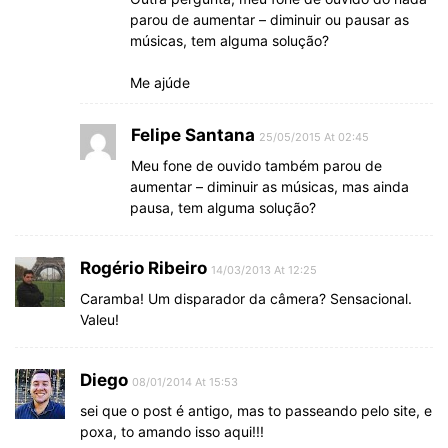
parou de aumentar – diminuir ou pausar as
músicas, tem alguma solução?
Me ajúde
Felipe Santana
25/05/2015 At 02:45
Meu fone de ouvido também parou de
aumentar – diminuir as músicas, mas ainda
pausa, tem alguma solução?
Rogério Ribeiro
14/03/2013 At 12:25
Caramba! Um disparador da câmera? Sensacional.
Valeu!
Diego
08/01/2014 At 15:53
sei que o post é antigo, mas to passeando pelo site, e
poxa, to amando isso aqui!!!