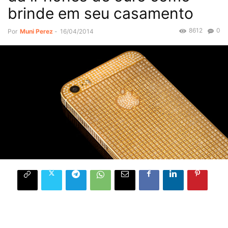
brinde em seu casamento
8612
0
Por
Muni Perez
-
16/04/2014