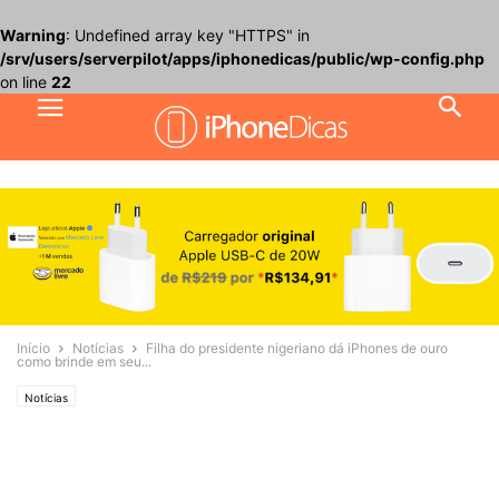
Warning
: Undefined array key "HTTPS" in
/srv/users/serverpilot/apps/iphonedicas/public/wp-config.php
on line
22
Início
Notícias
Filha do presidente nigeriano dá iPhones de ouro
como brinde em seu...
Notícias