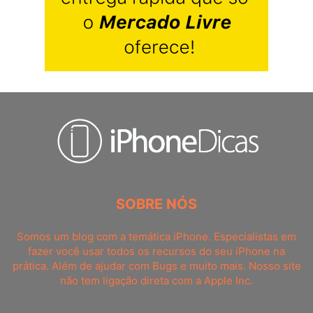
SOBRE NÓS
Somos um blog com a temática iPhone. Especialistas em
fazer você usar todos os recursos do seu iPhone na
prática. Além de ajudar com Bugs e muito mais. Nosso site
não tem ligação direta com a Apple Inc.