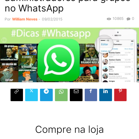
no WhatsApp
10865
0
Por
William Neves
-
09/02/2015