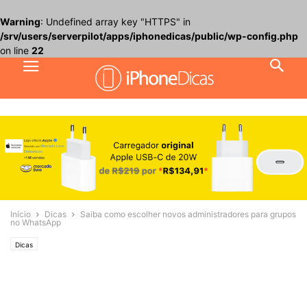
Warning
: Undefined array key "HTTPS" in
/srv/users/serverpilot/apps/iphonedicas/public/wp-config.php
on line
22
Início
Dicas
Saiba como escolher novos administradores para grupos
no WhatsApp
Dicas