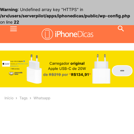
Warning
: Undefined array key "HTTPS" in
/srv/users/serverpilot/apps/iphonedicas/public/wp-config.php
on line
22
Início
Tags
Whatsapp