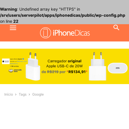
Warning
: Undefined array key "HTTPS" in
/srv/users/serverpilot/apps/iphonedicas/public/wp-config.php
on line
22
Início
Tags
Google