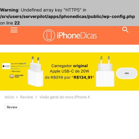
Warning
: Undefined array key "HTTPS" in
/srv/users/serverpilot/apps/iphonedicas/public/wp-config.php
on line
22
Início
Review
Visão geral do novo iPhone X
Review