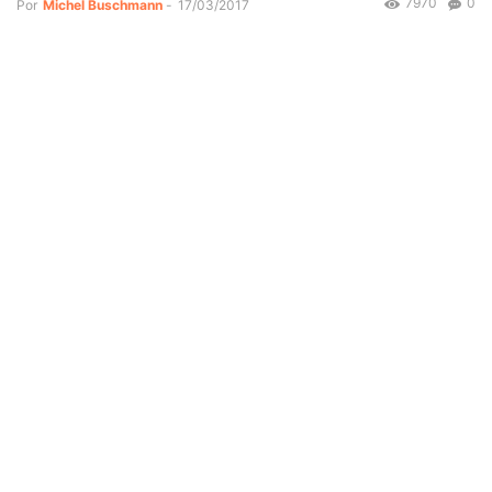
7970
0
Por
Michel Buschmann
-
17/03/2017