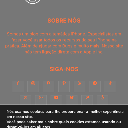
SOBRE NÓS
Somos um blog com a temática iPhone. Especialistas em
fazer você usar todos os recursos do seu iPhone na
prática. Além de ajudar com Bugs e muito mais. Nosso site
não tem ligação direta com a Apple Inc.
SIGA-NOS
Nós usamos cookies para lhe proporcionar a melhor experiência
em nosso site.
Você pode saber mais sobre quais cookies estamos usando ou
Sobre
Contato
Apoie-nos!
Consultoria
Anuncie
desativá-los em
ajustes
.