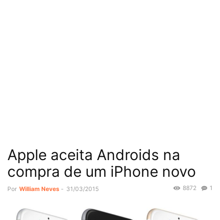
Apple aceita Androids na
compra de um iPhone novo
8872
1
Por
William Neves
-
31/03/2015