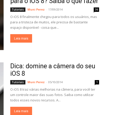
para o iOS 8? Saiba o que fazer
Muni Perez
-
17/09/2014
Tutoriais
36
O iOS 8 finalmente chegou para todos os usuários, mas
para a tristeza de muitos, ele precisa de bastante
espaço disponível - coisa que...
Leia mais
Dica: domine a câmera do seu
iOS 8
Muni Perez
-
05/10/2014
Tutoriais
1
O iOS 8 traz várias melhorias na câmera, para você ter
um controle maior das suas fotos. Saiba como utilizar
todos esses novos recursos. A...
Leia mais