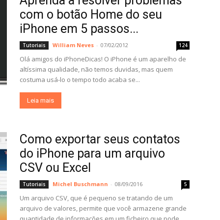
Aprenda a resolver problemas
com o botão Home do seu
iPhone em 5 passos...
William Neves
-
07/02/2012
Tutoriais
124
Olá amigos do iPhoneDicas! O iPhone é um aparelho de
altíssima qualidade, não temos duvidas, mas quem
costuma usá-lo o tempo todo acaba se...
Leia mais
Como exportar seus contatos
do iPhone para um arquivo
CSV ou Excel
Michel Buschmann
-
08/09/2016
Tutoriais
5
Um arquivo CSV, que é pequeno se tratando de um
arquivo de valores, permite que você armazene grande
quantidade de informações em um ficheiro que pode