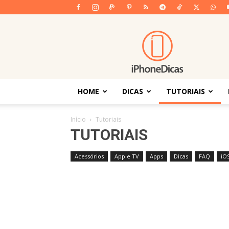
iPhoneDicas
HOME
DICAS
TUTORIAIS
Início
Tutoriais
TUTORIAIS
Acessórios
Apple TV
Apps
Dicas
FAQ
iO