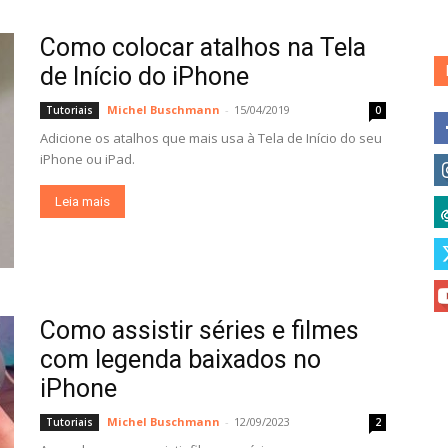
Como colocar atalhos na Tela
de Início do iPhone
Michel Buschmann
-
15/04/2019
Tutoriais
0
Adicione os atalhos que mais usa à Tela de Início do seu
iPhone ou iPad.
Leia mais
Como assistir séries e filmes
com legenda baixados no
iPhone
Michel Buschmann
-
12/09/2023
Tutoriais
2