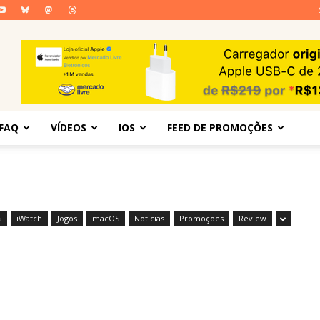
FAQ
VÍDEOS
IOS
FEED DE PROMOÇÕES
S
iWatch
Jogos
macOS
Notícias
Promoções
Review