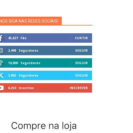
NOS SIGA NAS REDES SOCIAIS!
45,627
Fãs
CURTIR
2,498
Seguidores
SEGUIR
10,900
Seguidores
SEGUIR
2,902
Seguidores
SEGUIR
6,250
Inscritos
INSCREVER