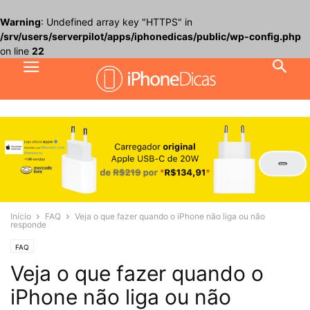
Warning
: Undefined array key "HTTPS" in
/srv/users/serverpilot/apps/iphonedicas/public/wp-config.php
on line
22
Início
FAQ
Veja o que fazer quando o iPhone não liga ou não
responde
FAQ
Veja o que fazer quando o
iPhone não liga ou não