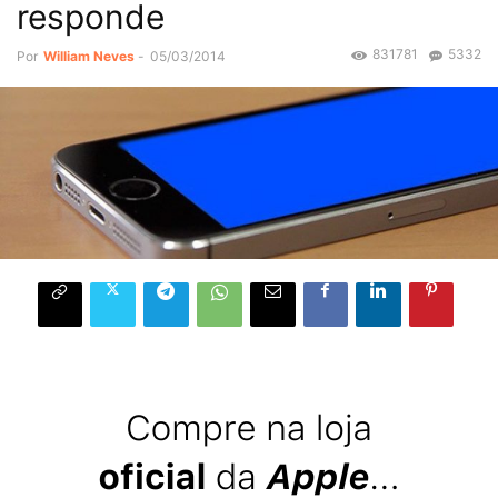
responde
831781
5332
Por
William Neves
-
05/03/2014